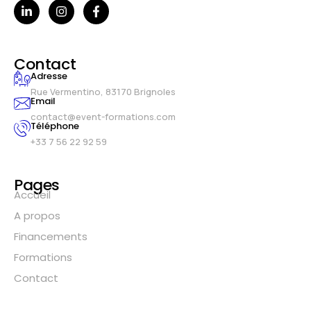
Contact
Adresse
Rue Vermentino, 83170 Brignoles
Email
contact@event-formations.com
Téléphone
+33 7 56 22 92 59
Pages
Accueil
A propos
Financements
Formations
Contact