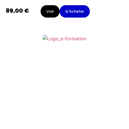
89,00
€
Voir
Acheter